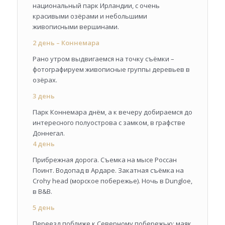
национальный парк Ирландии, с очень
красивыми озёрами и небольшими
живописными вершинами.
2 день – Коннемара
Рано утром выдвигаемся на точку съёмки –
фотографируем живописные группы деревьев в
озёрах.
3 день
Парк Коннемара днём, а к вечеру добираемся до
интересного полуострова с замком, в графстве
Доннегал.
4 день
Прибрежная дорога. Съемка на мысе Россан
Поинт. Водопад в Ардаре. Закатная съёмка на
Crohy head (морское побережье). Ночь в Dungloe,
в B&B.
5 день
Переезд поближе к Северному побережью: маяк