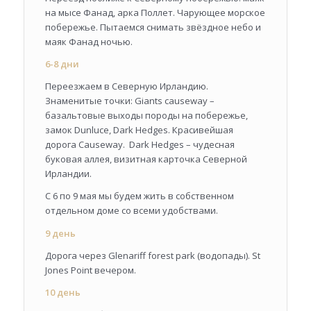
на мысе Фанад, арка Поллет. Чарующее морское
побережье. Пытаемся снимать звёздное небо и
маяк Фанад ночью.
6-8 дни
Переезжаем в Северную Ирландию.
Знаменитые точки: Giants causeway –
базальтовые выходы породы на побережье,
замок Dunluce, Dark Hedges. Красивейшая
дорога Causeway. Dark Hedges – чудесная
буковая аллея, визитная карточка Северной
Ирландии.
С 6 по 9 мая мы будем жить в собственном
отдельном доме со всеми удобствами.
9 день
Дорога через Glenariff forest park (водопады). St
Jones Point вечером.
10 день