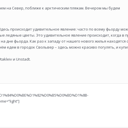
аем на Север, поближе к арктическим пляжам. Вечером мы будем
Здесь происходит удивительное явление: часто по всему фьорду мо
ые ледяные цветы. Это удивительное явление происходит, когда в 
 на дне фьорда. Как раз к западу от нашего нового жилья находятся
ём едем в городок Свольвер – здесь можно красиво погулять, и куп
kleiv и Unstadt.
D0%BE%D1%84%D0%BE%D1%82%D0%B5%D0%BD%D1%8B-
e=”light”]