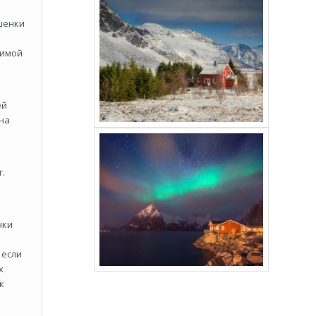
ишенки
зимой
ей
 на
г.
чки
 если
х
к