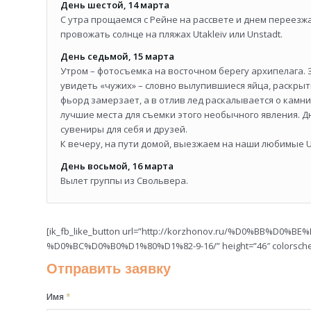
День шестой, 14 марта
С утра прощаемся с Рейне на рассвете и днем переезж
провожать солнце на пляжах Utakleiv или Unstadt.
День седьмой, 15 марта
Утром – фотосъемка на восточном берегу архипелага. 
увидеть «чужих» – словно вылупившиеся яйца, раскрыт
фьорд замерзает, а в отлив лед раскалывается о камни
лучшие места для съемки этого необычного явления. Дн
сувениры для себя и друзей.
К вечеру, на пути домой, выезжаем на наши любимые Uta
День восьмой, 16 марта
Вылет группы из Свольвера.
[ik_fb_like_button url=”http://korzhonov.ru/%D0%BB%
%D0%BC%D0%B0%D1%80%D1%82-9-16/” height=”46″ colorschem
Отправить заявку
Имя
*