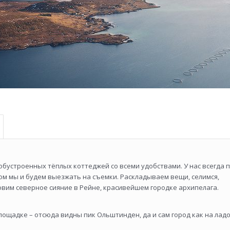
обустроенных тёплых коттеджей со всеми удобствами. У нас всегда 
ом мы и будем выезжать на съемки. Раскладываем вещи, селимся,
ловим северное сияние в Рейне, красивейшем городке архипелага.
лощадке – отсюда видны пик Ольштинден, да и сам город как на ладо