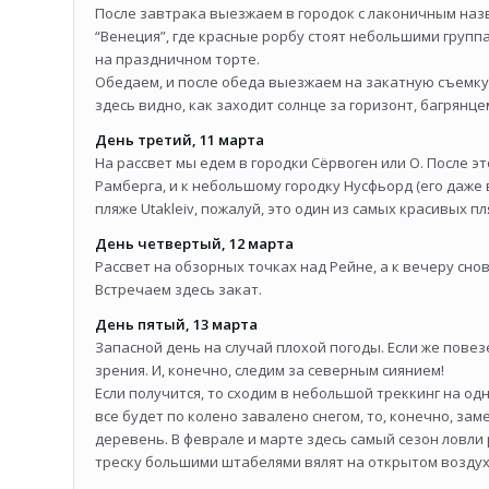
После завтрака выезжаем в городок с лаконичным наз
“Венеция”, где красные рорбу стоят небольшими групп
на праздничном торте.
Обедаем, и после обеда выезжаем на закатную съемку 
здесь видно, как заходит солнце за горизонт, багрянце
День третий, 11 марта
На рассвет мы едем в городки Сёрвоген или О. После э
Рамберга, и к небольшому городку Нусфьорд (его даже 
пляже Utakleiv, пожалуй, это один из самых красивых п
День четвертый, 12 марта
Рассвет на обзорных точках над Рейне, а к вечеру снов
Встречаем здесь закат.
День пятый, 13 марта
Запасной день на случай плохой погоды. Если же повез
зрения. И, конечно, следим за северным сиянием!
Если получится, то сходим в небольшой треккинг на од
все будет по колено завалено снегом, то, конечно, з
деревень. В феврале и марте здесь самый сезон ловл
треску большими штабелями вялят на открытом воздух