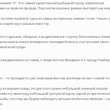
ванием “О”. Это самый характерный рыбацкий город: норвежская
ами на сваях во фьорде. Под снегом красные домики выглядят как в
на пляж Haukland: одна из самых интересных зимних точек: только 
м озаряя хрустальные пики гор.
того отдыхаем, обедаем, и выдвигаемся в сторону белоснежных пляж
включили в список всемирного наследия Юнеско), и встречаем закат
ляжей всей гряды.
а выдвигаемся на Север, к гряде мостов Фредванг и к городу Рамбер
ет – то проедем по уже знакомым местам, взглянув на них с новой то
ну из вершин гряды. Но для этого нужен небольшой снежный покров –
аменим эту авантюру небольшой прогулкой вдоль одной из арктически
и рыбы, поэтому мы будем наблюдать весьма необычное явление – ка
е.