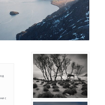
под
ни с