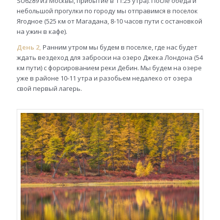
SU6289 из Москвы, прибытие в 11:25 утра). После обеда и
небольшой прогулки по городу мы отправимся в поселок
Ягодное (525 км от Магадана, 8-10 часов пути с остановкой
на ужин в кафе).
День 2,
Ранним утром мы будем в поселке, где нас будет
ждать вездеход для заброски на озеро Джека Лондона (54
км пути) с форсированием реки Дебин. Мы будем на озере
уже в районе 10-11 утра и разобьем недалеко от озера
свой первый лагерь.