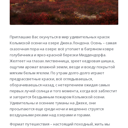
Приглашаю Вас окунуться в мир удивительных красок
Колымской осени на озере Джека Лондона. Осень – самая
сказочная пора на озере: всё утопает в багряном ковре
голубичника и ярко-красной березки Миддендорфа.
Желтеет на глазах лиственница, зреет кедровая шишка,
ощутим аромат влажной земли, везде и всюду покрытой
мягким белым ягелем. По утрам долго-долго играют
предрассветные краски, всё оглядываешься,
оборачиваешься назад, с нетерпением ожидая самых
первых лучей солнца и того момента, когда всё заблестит
и загорится бездымным пожаром Колымской осени.
Удивительны и осенние туманы на Джеке, они
просыпаются еще среди ночи и медленно струятся
воздушными реками над озерами и горами.
Формат путешествия – настоящий походный, жить мы