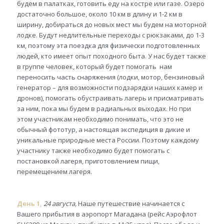
будем в палатках, готовить еду на костре или газе. Озеро
достаточно большое, около 10 км в длину и 1-2 км в
ширину, добираться до новых мест мы будем на моторной
лодке. Будут недлительные переходы с рюкзаками, до 1-3
км, поэтому эта поездка для физически подготовленных
людей, кто имеет опыт походного быта. У нас будет также
в группе человек, который будет помогать нам
переносить часть снаряжения (лодки, мотор, бензиновый
генератор – для возможности подзарядки наших камер и
дронов), помогать обустраивать лагерь и присматривать
за ним, пока мы будем в радиальных выходах. Но при
этом участникам необходимо понимать, что это не
обычный фототур, а настоящая экспедиция в дикие и
уникальные природные места России. Поэтому каждому
участнику также необходимо будет помогать с
постановкой лагеря, приготовлением пищи,
перемещением лагеря.
День 1,
24 августа,
Наше путешествие начинается с
Вашего прибытия в аэропорт Магадана (рейс Аэрофлот