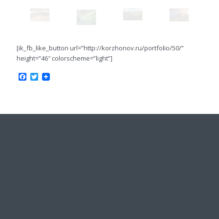
[ik_fb_like_button url=”http://korzhonov.ru/portfolio/50/”
height=”46″ colorscheme=”light”]
Facebook
Twitter